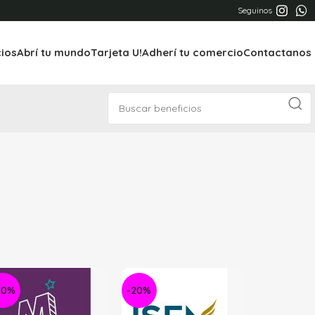
Seguinos
cios
Abrí tu mundo
Tarjeta U!
Adherí tu comercio
Contactanos
20%
-20%