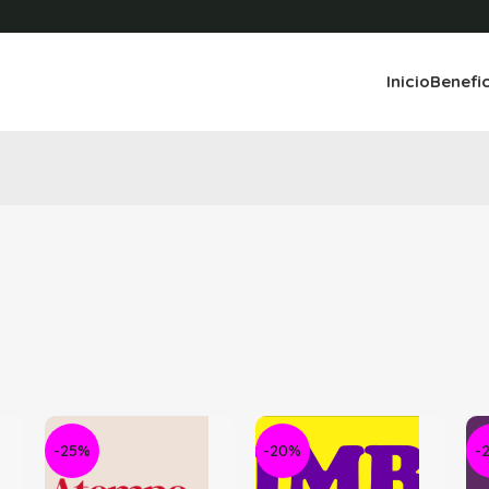
Inicio
Benefi
-25%
-20%
-