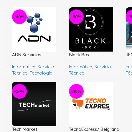
-40%
-30%
-
ADN Servicios
Black Box
JF
Informáticos
Informática
,
Servicio
Informática
,
Servicio
In
Técnico
,
Tecnología
Técnico
Té
-50%
-20%
Tech Market
TecnoExpress/ Belgrano