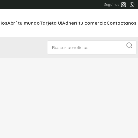
Seguinos
cios
Abrí tu mundo
Tarjeta U!
Adherí tu comercio
Contactanos