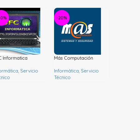
50%
-20%
C Informatica
Más Computación
formática
,
Servicio
Informática
,
Servicio
cnico
Técnico