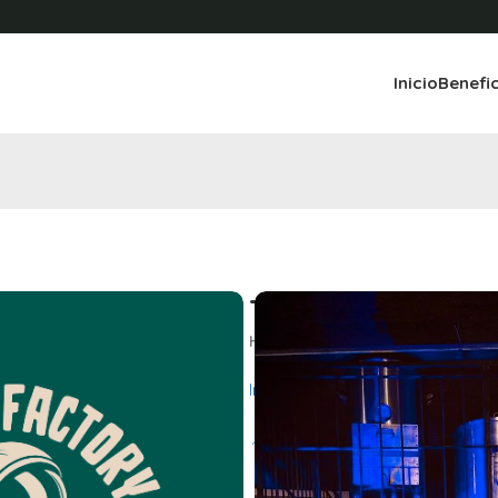
Inicio
Benefi
y
Tap de factory
Happy hour
toda la noche en c
Instagram @
tapdefactory
📌
Ubicacion