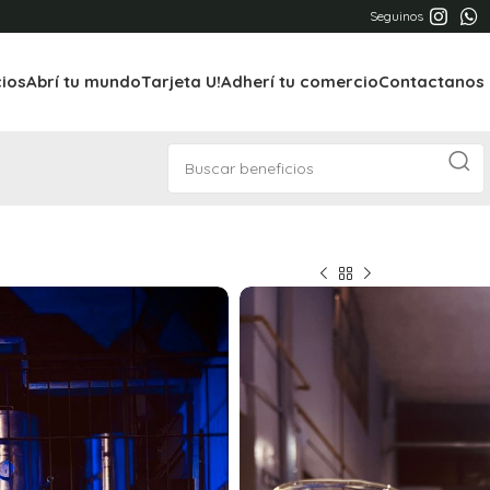
Seguinos
cios
Abrí tu mundo
Tarjeta U!
Adherí tu comercio
Contactanos
erveza artesanal.