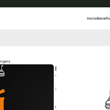
Inicio
Benefi
urgers
Peak Burgers
4×3
en burgers simples
peak.burger
Instagram @
📌
Ubicacion
Compartir: