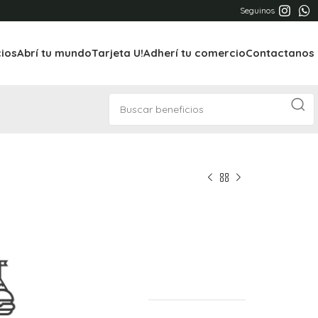
Seguinos
cios
Abrí tu mundo
Tarjeta U!
Adherí tu comercio
Contactanos
s