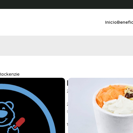
Inicio
Benefi
ackenzie
Helados Mackenz
20% OFF
pago efectivo en 1/4, 
20% OF
F en Multipack, pago efe
sabores varios disponibles en
15% OFF
en caja palito bombón 