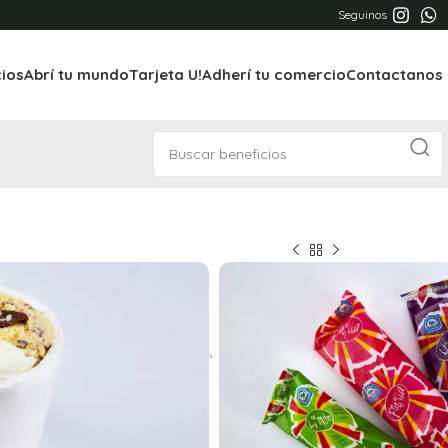
Seguinos
cios
Abrí tu mundo
Tarjeta U!
Adherí tu comercio
Contactanos
ie
medio o 1 kilo de helado.
ctivo (caja de palitos de agua, 20 unidades,
 el momento)
x 36 unidades.