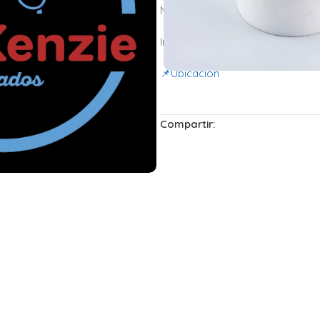
Medios de pago: efectivo
Instagram:
@mackenziehelados
📌
Ubicación
Compartir: