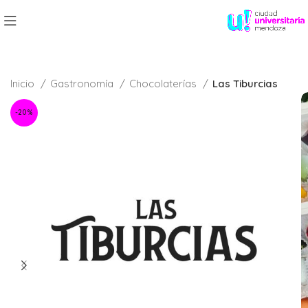
Inicio
Gastronomía
Chocolaterías
Las Tiburcias
-20%