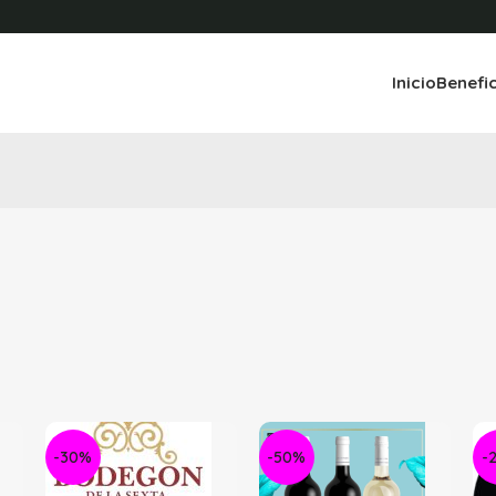
Inicio
Benefi
-30%
-50%
-