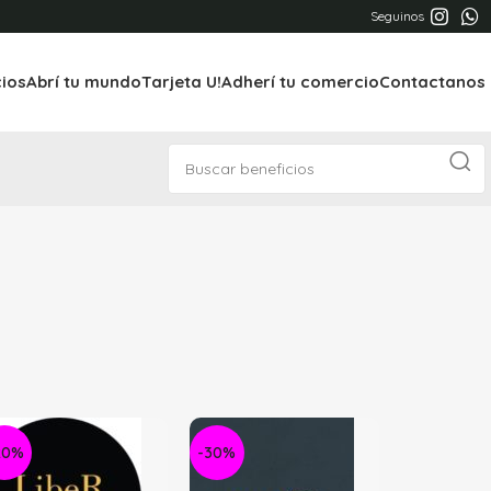
Seguinos
cios
Abrí tu mundo
Tarjeta U!
Adherí tu comercio
Contactanos
20%
-30%